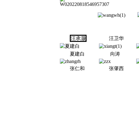
汪承灏
汪卫华
夏建白
向涛
张仁和
张肇西