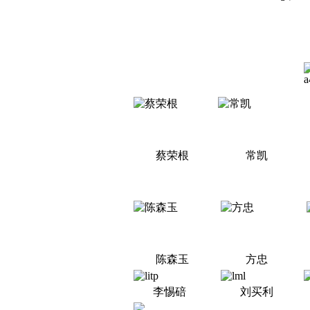
蔡荣根
常凯
陈森玉
方忠
李惕碚
刘买利