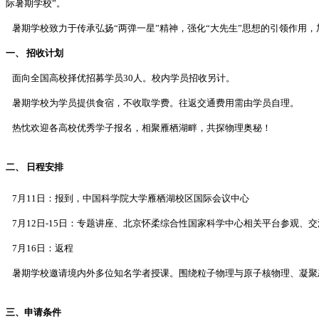
际暑期学校”。
暑期学校致力于传承弘扬“两弹一星”精神，强化“大先生”思想的引领作用
一、 招收计划
面向全国高校择优招募学员30人。校内学员招收另计。
暑期学校为学员提供食宿，不收取学费。往返交通费用需由学员自理。
热忱欢迎各高校优秀学子报名，相聚雁栖湖畔，共探物理奥秘！
二、 日程安排
7月11日：报到，中国科学院大学雁栖湖校区国际会议中心
7月12日-15日：专题讲座、北京怀柔综合性国家科学中心相关平台参观、
7月16日：返程
暑期学校邀请境内外多位知名学者授课。围绕粒子物理与原子核物理、凝聚
三、申请条件