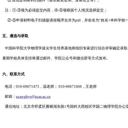
⑤ 其他证明材料扫描件（各类获奖证明、发表论文等）。
注：①-③项为必须提交内容，④-⑤项根据个人情况选择提交；
②-⑤申请材料电子扫描版请按顺序合并为pdf，并命名为“姓名+本科学校+
五、遴选与录取
中国科学院大学物理学拔尖学生培养基地将组织专家进行综合评审确定录取
暑期学校具体安排将通过邮件、学院公众号和微信群等方式发布。
六、联系方式
电话：
010-69671473，温老师；
010-69671668，王老师
邮箱：
ucas-phys@ucas.ac.cn
通信地址：北京市怀柔区雁栖湖东路1号国科大西校区学园二物理学院办公