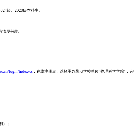
4级、2023级本科生。
有浓厚兴趣。
.ac.cn/login/index/cs
，在线注册后，选择承办暑期学校单位“物理科学学院”，选
明）；