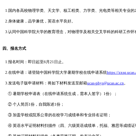
1.国内各高校物理学类、天文学、核工程类、力学类、光电类等相关专业的202
2.身体健康，品学兼优，英语水平良好。
3.认同中国科学院大学的教育理念，对物理学及相关交叉学科的科研工作怀
四、报名方式
1.
报名时间：即日起至6月21日止
。
2.
在线申请：请登陆中国科学院大学暑期学校在线申请系统
https://zxsq.ucas
3.
发送电子版申请材料：
将如下材料发送至邮箱
ucas-phys@ucas.ac.cn
。
① 暑期学校申请表（在线申请系统生成，需本人签字）1份）；
② 个人简历1份，自我陈述1份；
③ 加盖学校或院系公章的在校学习成绩单和专业排名证明；
④ 英语水平证明材料扫描件（四、六级英语成绩单，托福、雅思等成绩证